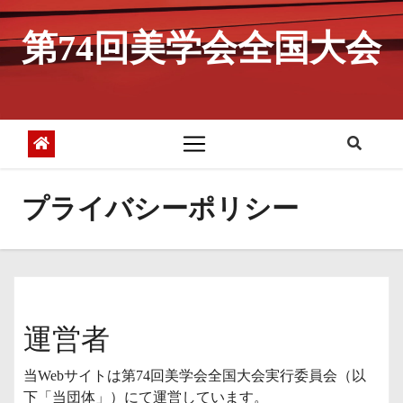
コ
ン
第74回美学会全国大会
テ
ン
ツ
へ
ス
キ
ッ
プライバシーポリシー
プ
運営者
当Webサイトは第74回美学会全国大会実行委員会（以
下「当団体」）にて運営しています。