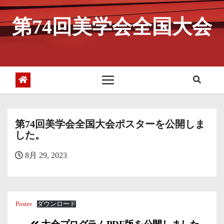
コ
ン
第74回美学会全国大会
テ
ン
ツ
へ
ス
キ
ッ
プ
第74回美学会全国大会ポスターを公開しま
した。
8月 29, 2023
Poster
ダウンロード